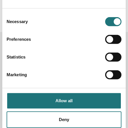
#Interiörbutiken
- följ oss i sociala medier för
inspiration, erbjudanden och nyheter!
Consent
Necessary
Selection
Preferences
KONTAKTA OSS
Butik
Götgatan 59
Statistics
116 41 Stockholm
Marketing
Måndag-fredag: 10-19
Lördag: 11-17
Söndag: 11-17
Stängt söndagar vecka 26 - 33
Allow all
E-post:
info@interiorbutiken.se
Telefon:
08-702 78 22
Se öppettider för helgdag här
Deny
Fri parkering på Åsögatan 121