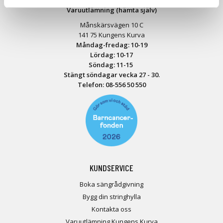
Varuutlämning (hämta själv)
Månskärsvägen 10 C
141 75 Kungens Kurva
Måndag-fredag: 10-19
Lördag: 10-17
Söndag: 11-15
Stängt söndagar vecka 27 - 30.
Telefon:
08-556 50 55
0
KUNDSERVICE
Boka sängrådgivning
Bygg din stringhylla
Kontakta oss
Varuutlämning Kungens Kurva