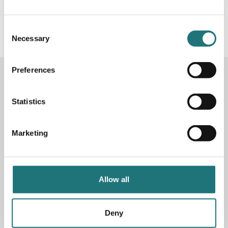
#Interiörbutiken
- följ oss i sociala medier för
inspiration, erbjudanden och nyheter!
Consent
Necessary
Selection
Preferences
KONTAKTA OSS
Butik
Götgatan 59
Statistics
116 41 Stockholm
Marketing
Måndag-fredag: 10-19
Lördag: 11-17
Söndag: 11-17
Stängt söndagar vecka 26 - 33
Allow all
E-post:
info@interiorbutiken.se
Telefon:
08-702 78 22
Se öppettider för helgdag här
Deny
Fri parkering på Åsögatan 121