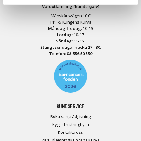
Varuutlämning (hämta själv)
Månskärsvägen 10 C
141 75 Kungens Kurva
Måndag-fredag: 10-19
Lördag: 10-17
Söndag: 11-15
Stängt söndagar vecka 27 - 30.
Telefon:
08-556 50 55
0
KUNDSERVICE
Boka sängrådgivning
Bygg din stringhylla
Kontakta oss
Varuutlämning Kungens Kurva