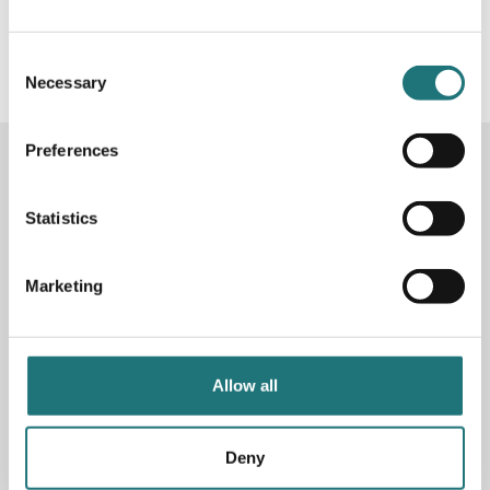
#Interiörbutiken
- följ oss i sociala medier för
inspiration, erbjudanden och nyheter!
Consent
Necessary
Selection
Preferences
KONTAKTA OSS
Butik
Götgatan 59
Statistics
116 41 Stockholm
Marketing
Måndag-fredag: 10-19
Lördag: 11-17
Söndag: 11-17
Stängt söndagar vecka 26 - 33
Allow all
E-post:
info@interiorbutiken.se
Telefon:
08-702 78 22
Se öppettider för helgdag här
Deny
Fri parkering på Åsögatan 121