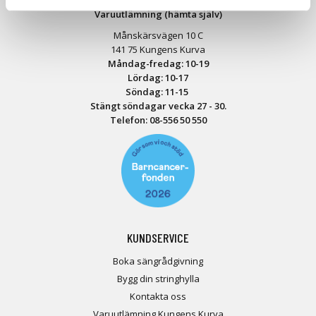
Varuutlämning (hämta själv)
Månskärsvägen 10 C
141 75 Kungens Kurva
Måndag-fredag: 10-19
Lördag: 10-17
Söndag: 11-15
Stängt söndagar vecka 27 - 30.
Telefon:
08-556 50 55
0
KUNDSERVICE
Boka sängrådgivning
Bygg din stringhylla
Kontakta oss
Varuutlämning Kungens Kurva