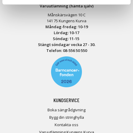
Varuutlämning (hämta själv)
Månskärsvägen 10 C
141 75 Kungens Kurva
Måndag-fredag: 10-19
Lördag: 10-17
Söndag: 11-15
Stängt söndagar vecka 27 - 30.
Telefon:
08-556 50 55
0
KUNDSERVICE
Boka sängrådgivning
Bygg din stringhylla
Kontakta oss
Varuutlämning Kungens Kurva