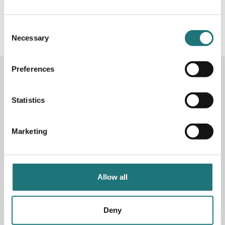
#Interiörbutiken
- följ oss i sociala medier för
inspiration, erbjudanden och nyheter!
Consent
Necessary
Selection
Preferences
KONTAKTA OSS
Butik
Götgatan 59
Statistics
116 41 Stockholm
Marketing
Måndag-fredag: 10-19
Lördag: 11-17
Söndag: 11-17
Stängt söndagar vecka 26 - 33
Allow all
E-post:
info@interiorbutiken.se
Telefon:
08-702 78 22
Se öppettider för helgdag här
Deny
Fri parkering på Åsögatan 121