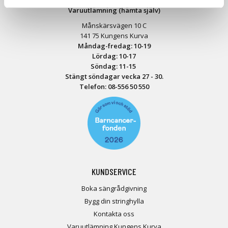
Varuutlämning (hämta själv)
Månskärsvägen 10 C
141 75 Kungens Kurva
Måndag-fredag: 10-19
Lördag: 10-17
Söndag: 11-15
Stängt söndagar vecka 27 - 30.
Telefon:
08-556 50 55
0
KUNDSERVICE
Boka sängrådgivning
Bygg din stringhylla
Kontakta oss
Varuutlämning Kungens Kurva