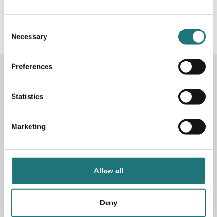
#Interiörbutiken
- följ oss i sociala medier för
inspiration, erbjudanden och nyheter!
Consent
Necessary
Selection
Preferences
KONTAKTA OSS
Butik
Götgatan 59
Statistics
116 41 Stockholm
Marketing
Måndag-fredag: 10-19
Lördag: 11-17
Söndag: 11-17
Stängt söndagar vecka 26 - 33
Allow all
E-post:
info@interiorbutiken.se
Telefon:
08-702 78 22
Se öppettider för helgdag här
Deny
Fri parkering på Åsögatan 121