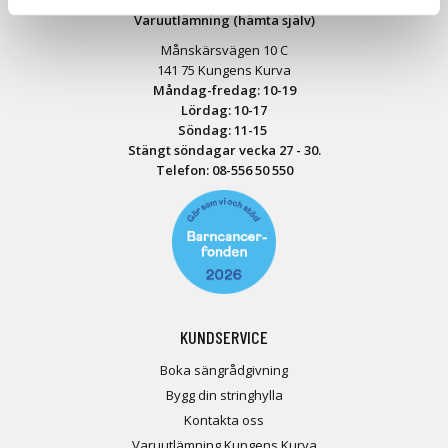
Varuutlämning (hämta själv)
Månskärsvägen 10 C
141 75 Kungens Kurva
Måndag-fredag: 10-19
Lördag: 10-17
Söndag: 11-15
Stängt söndagar vecka 27 - 30.
Telefon:
08-556 50 55
0
KUNDSERVICE
Boka sängrådgivning
Bygg din stringhylla
Kontakta oss
Varuutlämning Kungens Kurva