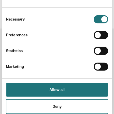
#Interiörbutiken
- följ oss i sociala medier för
inspiration, erbjudanden och nyheter!
Consent
Necessary
Selection
Preferences
KONTAKTA OSS
Butik
Götgatan 59
Statistics
116 41 Stockholm
Marketing
Måndag-fredag: 10-19
Lördag: 11-17
Söndag: 11-17
Stängt söndagar vecka 26 - 33
Allow all
E-post:
info@interiorbutiken.se
Telefon:
08-702 78 22
Se öppettider för helgdag här
Deny
Fri parkering på Åsögatan 121