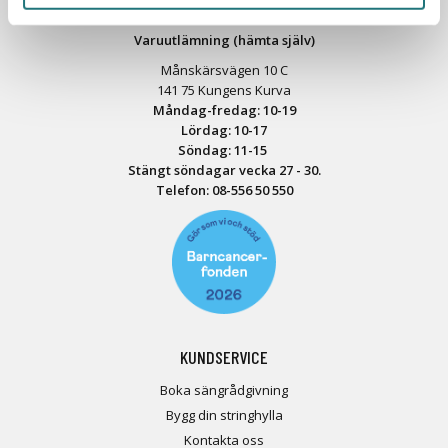
Fri parkering på Åsögatan 121
Varuutlämning (hämta själv)
Månskärsvägen 10 C
141 75 Kungens Kurva
Måndag-fredag: 10-19
Lördag: 10-17
Söndag: 11-15
Stängt söndagar vecka 27 - 30.
Telefon:
08-556 50 55
0
KUNDSERVICE
Boka sängrådgivning
Bygg din stringhylla
Kontakta oss