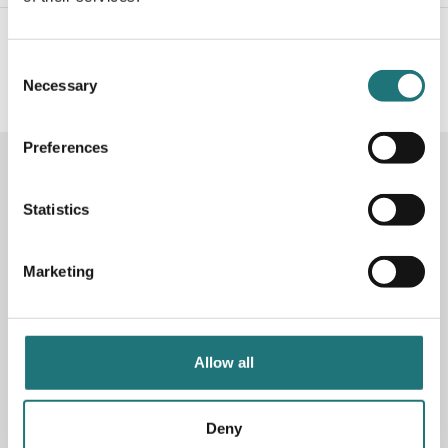
#Interiörbutiken
- följ oss i sociala medier för
inspiration, erbjudanden och nyheter!
Consent
Necessary
Selection
Preferences
KONTAKTA OSS
Butik
Statistics
Götgatan 59
116 41 Stockholm
Marketing
Måndag-fredag: 10-19
Lördag: 11-17
Söndag: 11-17
Stängt söndagar vecka 26 - 33
Allow all
E-post:
info@interiorbutiken.se
Telefon:
08-702 78 22
Deny
Se öppettider för helgdag här