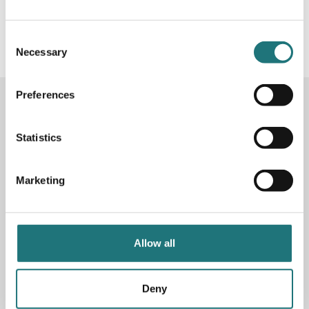
#Interiörbutiken
- följ oss i sociala medier för
inspiration, erbjudanden och nyheter!
Consent
Necessary
Selection
Preferences
KONTAKTA OSS
Butik
Götgatan 59
Statistics
116 41 Stockholm
Marketing
Måndag-fredag: 10-19
Lördag: 11-17
Söndag: 11-17
Stängt söndagar vecka 26 - 33
Allow all
E-post:
info@interiorbutiken.se
Telefon:
08-702 78 22
Se öppettider för helgdag här
Deny
Fri parkering på Åsögatan 121