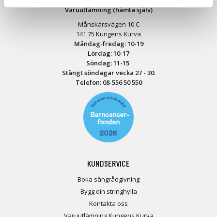
Varuutlämning (hämta själv)
Månskärsvägen 10 C
141 75 Kungens Kurva
Måndag-fredag: 10-19
Lördag: 10-17
Söndag: 11-15
Stängt söndagar vecka 27 - 30.
Telefon:
08-556 50 55
0
KUNDSERVICE
Boka sängrådgivning
Bygg din stringhylla
Kontakta oss
Varuutlämning Kungens Kurva