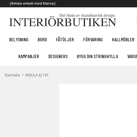
|Betala enkelt med Klarna|
BELYSNING
BORD
FÅTÖLJER
FÖRVARING
HALLMÖBLER
KAMPANJER
DESIGNERS
BYGG DIN STRINGHYLLA
VARU
Startsida
/
INSULA EJ 191