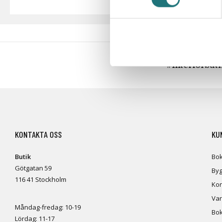
#Interiörbut
KONTAKTA OSS
KU
Butik
Bok
Götgatan 59
Byg
116 41 Stockholm
Kon
Var
Måndag-fredag: 10-19
Bok
Lördag: 11-17