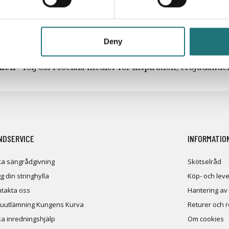
Deny
iken
- följ oss i sociala medier för inspiration, erbjudand
NDSERVICE
INFORMATIO
a sängrådgivning
Skötselråd
g din stringhylla
Köp- och leve
takta oss
Hantering av
uutlämning Kungens Kurva
Returer och 
a inredningshjälp
Om cookies