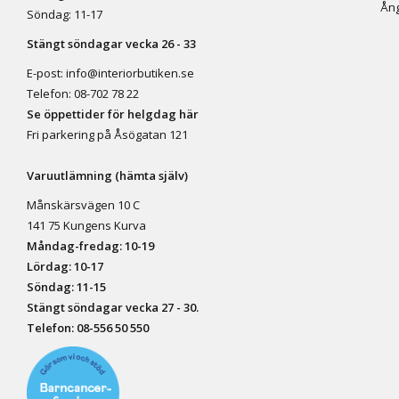
Ång
Söndag: 11-17
Stängt söndagar vecka 26 - 33
E-post:
info@interiorbutiken.se
Telefon:
08-702 78 22
Se öppettider för helgdag här
Fri parkering på Åsögatan 121
Varuutlämning (hämta själv)
Månskärsvägen 10 C
141 75 Kungens Kurva
Måndag-fredag: 10-19
Lördag: 10-17
Söndag: 11-15
Stängt söndagar vecka 27 - 30.
Telefon:
08-556 50 55
0