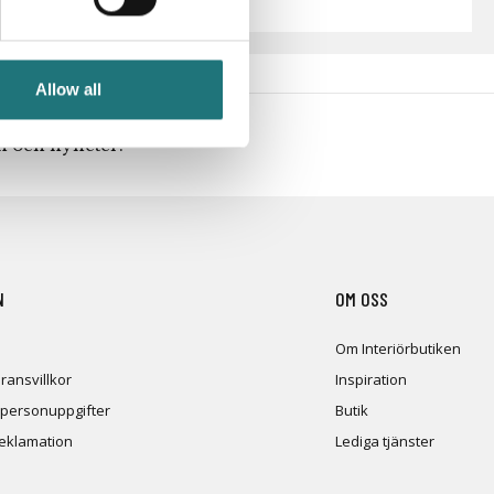
Allow all
en och nyheter!
N
OM OSS
Om Interiörbutiken
ransvillkor
Inspiration
 personuppgifter
Butik
reklamation
Lediga tjänster