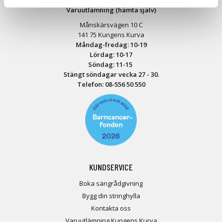
Varuutlämning (hämta själv)
Månskärsvägen 10 C
141 75 Kungens Kurva
Måndag-fredag: 10-19
Lördag: 10-17
Söndag: 11-15
Stängt söndagar vecka 27 - 30.
Telefon:
08-556 50 55
0
KUNDSERVICE
Boka sängrådgivning
Bygg din stringhylla
Kontakta oss
Varuutlämning Kungens Kurva