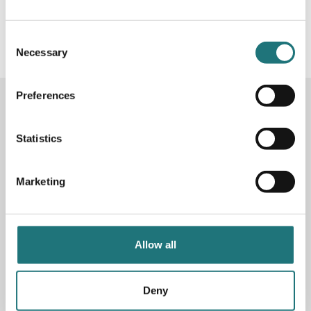
#Interiörbutiken
- följ oss i sociala medier för
inspiration, erbjudanden och nyheter!
Consent
Necessary
Selection
Preferences
KONTAKTA OSS
Butik
Götgatan 59
Statistics
116 41 Stockholm
Marketing
Måndag-fredag: 10-19
Lördag: 11-17
Söndag: 11-17
Stängt söndagar vecka 26 - 33
Allow all
E-post:
info@interiorbutiken.se
Telefon:
08-702 78 22
Se öppettider för helgdag här
Deny
Fri parkering på Åsögatan 121