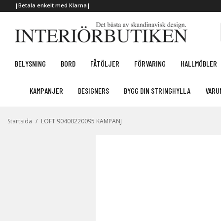
|Betala enkelt med Klarna|
BELYSNING
BORD
FÅTÖLJER
FÖRVARING
HALLMÖBLER
KAMPANJER
DESIGNERS
BYGG DIN STRINGHYLLA
VARU
Startsida
/
LOFT 90400220095 KAMPANJ