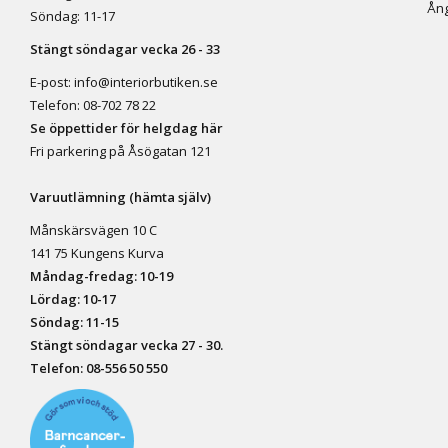
Ång
Söndag: 11-17
Stängt söndagar vecka 26 - 33
E-post:
info@interiorbutiken.se
Telefon:
08-702 78 22
Se öppettider för helgdag här
Fri parkering på Åsögatan 121
Varuutlämning (hämta själv)
Månskärsvägen 10 C
141 75 Kungens Kurva
Måndag-fredag: 10-19
Lördag: 10-17
Söndag: 11-15
Stängt söndagar vecka 27 - 30.
Telefon:
08-556 50 55
0