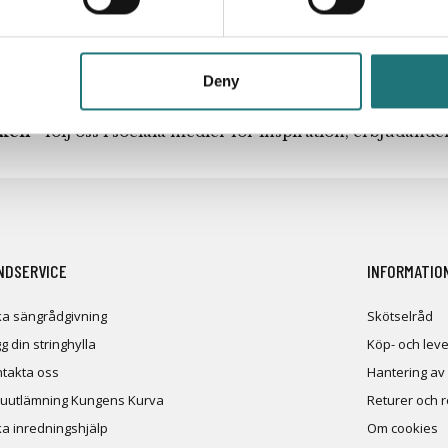
Deny
iken
- följ oss i sociala medier för inspiration, erbjudand
NDSERVICE
INFORMATIO
a sängrådgivning
Skötselråd
g din stringhylla
Köp- och leve
takta oss
Hantering av
uutlämning Kungens Kurva
Returer och 
a inredningshjälp
Om cookies