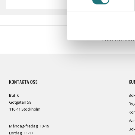
#Interiörbut
KONTAKTA OSS
KU
Butik
Bok
Götgatan 59
Byg
116 41 Stockholm
Kon
Var
Måndag-fredag: 10-19
Bok
Lördag: 11-17