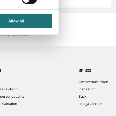
Allow all
en och nyheter!
N
OM OSS
Om Interiörbutiken
ransvillkor
Inspiration
 personuppgifter
Butik
reklamation
Lediga tjänster