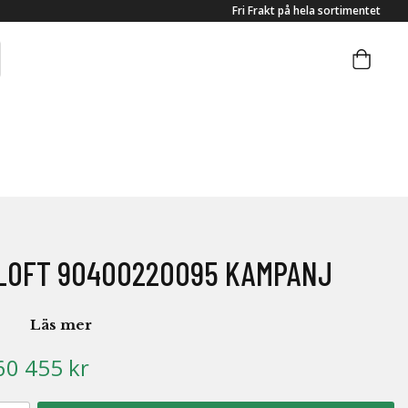
Fri Frakt på hela sortimentet
LOFT 90400220095 KAMPANJ
Läs mer
60 455 kr