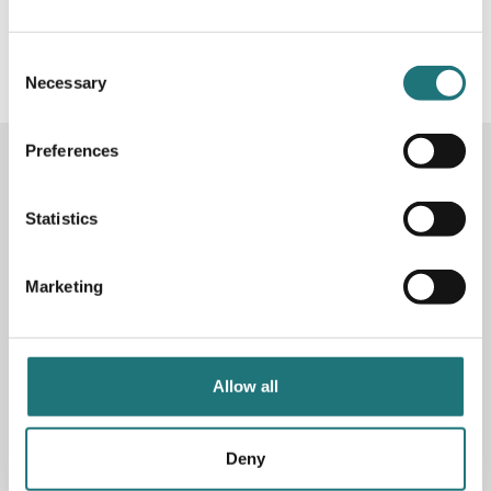
#Interiörbutiken
- följ oss i sociala medier för
inspiration, erbjudanden och nyheter!
Consent
Necessary
Selection
Preferences
KONTAKTA OSS
Butik
Götgatan 59
Statistics
116 41 Stockholm
Marketing
Måndag-fredag: 10-19
Lördag: 11-17
Söndag: 11-17
Stängt söndagar vecka 26 - 33
Allow all
E-post:
info@interiorbutiken.se
Telefon:
08-702 78 22
Se öppettider för helgdag här
Deny
Fri parkering på Åsögatan 121