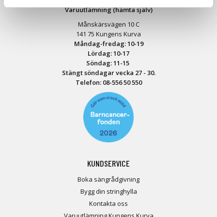
Varuutlämning (hämta själv)
Månskärsvägen 10 C
141 75 Kungens Kurva
Måndag-fredag: 10-19
Lördag: 10-17
Söndag: 11-15
Stängt söndagar vecka 27 - 30.
Telefon:
08-556 50 55
0
KUNDSERVICE
Boka sängrådgivning
Bygg din stringhylla
Kontakta oss
Varuutlämning Kungens Kurva