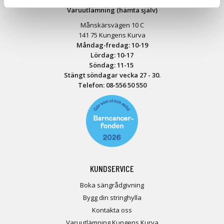
Varuutlämning (hämta själv)
Månskärsvägen 10 C
141 75 Kungens Kurva
Måndag-fredag: 10-19
Lördag: 10-17
Söndag: 11-15
Stängt söndagar vecka 27 - 30.
Telefon:
08-556 50 55
0
KUNDSERVICE
Boka sängrådgivning
Bygg din stringhylla
Kontakta oss
Varuutlämning Kungens Kurva