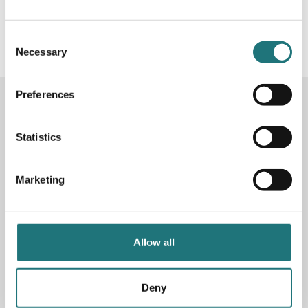
#Interiörbutiken
- följ oss i sociala medier för
inspiration, erbjudanden och nyheter!
Consent
Necessary
Selection
Preferences
KONTAKTA OSS
Butik
Götgatan 59
Statistics
116 41 Stockholm
Marketing
Måndag-fredag: 10-19
Lördag: 11-17
Söndag: 11-17
Stängt söndagar vecka 26 - 33
Allow all
E-post:
info@interiorbutiken.se
Telefon:
08-702 78 22
Se öppettider för helgdag här
Deny
Fri parkering på Åsögatan 121