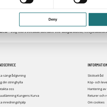
Deny
iken
- följ oss i sociala medier för inspiration, erbjudand
NDSERVICE
INFORMATIO
a sängrådgivning
Skötselråd
g din stringhylla
Köp- och leve
takta oss
Hantering av
uutlämning Kungens Kurva
Returer och 
a inredningshjälp
Om cookies