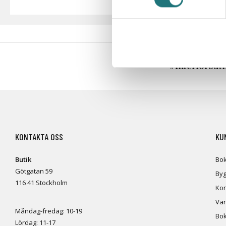
#Interiörbut
KONTAKTA OSS
KU
Butik
Bok
Götgatan 59
Byg
116 41 Stockholm
Kon
Var
Måndag-fredag: 10-19
Bok
Lördag: 11-17