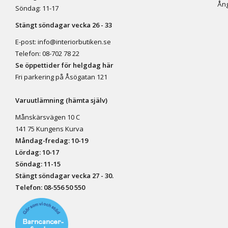
Ång
Söndag: 11-17
Stängt söndagar vecka 26 - 33
E-post:
info@interiorbutiken.se
Telefon:
08-702 78 22
Se öppettider för helgdag här
Fri parkering på Åsögatan 121
Varuutlämning (hämta själv)
Månskärsvägen 10 C
141 75 Kungens Kurva
Måndag-fredag: 10-19
Lördag: 10-17
Söndag: 11-15
Stängt söndagar vecka 27 - 30.
Telefon:
08-556 50 55
0