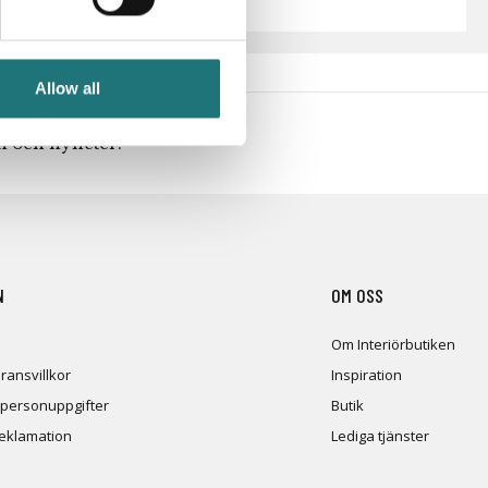
Allow all
en och nyheter!
N
OM OSS
Om Interiörbutiken
ransvillkor
Inspiration
 personuppgifter
Butik
reklamation
Lediga tjänster