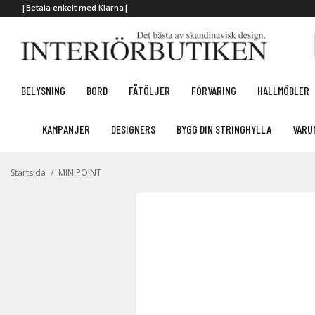
|Betala enkelt med Klarna|
BELYSNING
BORD
FÅTÖLJER
FÖRVARING
HALLMÖBLER
KAMPANJER
DESIGNERS
BYGG DIN STRINGHYLLA
VARU
Startsida
/
MINIPOINT