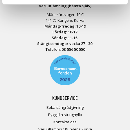
Varuutlämning (hämta själv)
Månskärsvägen 10 C
141 75 Kungens Kurva
Måndag-fredag: 10-19
Lördag: 10-17
Söndag: 11-15
Stängt söndagar vecka 27 - 30.
Telefon:
08-556 50 55
0
KUNDSERVICE
Boka sängrådgivning
Bygg din stringhylla
Kontakta oss
Varuutlämning Kungens Kurva