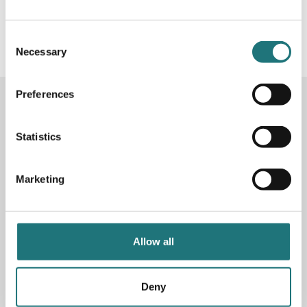
#Interiörbutiken
- följ oss i sociala medier för
inspiration, erbjudanden och nyheter!
Consent
Necessary
Selection
Preferences
KONTAKTA OSS
Butik
Götgatan 59
Statistics
116 41 Stockholm
Marketing
Måndag-fredag: 10-19
Lördag: 11-17
Söndag: 11-17
Stängt söndagar vecka 26 - 33
Allow all
E-post:
info@interiorbutiken.se
Telefon:
08-702 78 22
Se öppettider för helgdag här
Deny
Fri parkering på Åsögatan 121