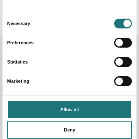
#Interiörbutiken
- följ oss i sociala medier för
inspiration, erbjudanden och nyheter!
Consent
Necessary
Selection
Preferences
KONTAKTA OSS
Butik
Götgatan 59
Statistics
116 41 Stockholm
Marketing
Måndag-fredag: 10-19
Lördag: 11-17
Söndag: 11-17
Stängt söndagar vecka 26 - 33
Allow all
E-post:
info@interiorbutiken.se
Telefon:
08-702 78 22
Se öppettider för helgdag här
Deny
Fri parkering på Åsögatan 121