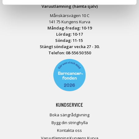
Varuutlämning (hämta själv)
Månskärsvägen 10 C
141 75 Kungens Kurva
Måndag-fredag: 10-19
Lördag: 10-17
Söndag: 11-15
Stängt söndagar vecka 27 - 30.
Telefon:
08-556 50 55
0
KUNDSERVICE
Boka sängrådgivning
Bygg din stringhylla
Kontakta oss
Varuutlämning Kungens Kurva