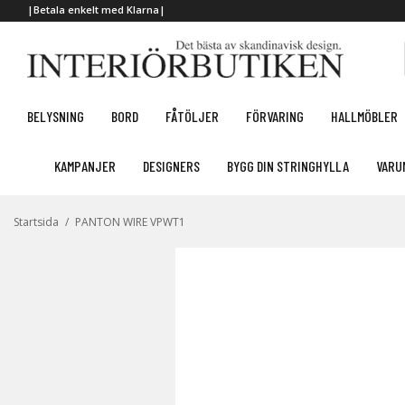
|Betala enkelt med Klarna|
BELYSNING
BORD
FÅTÖLJER
FÖRVARING
HALLMÖBLER
KAMPANJER
DESIGNERS
BYGG DIN STRINGHYLLA
VARU
Startsida
/
PANTON WIRE VPWT1