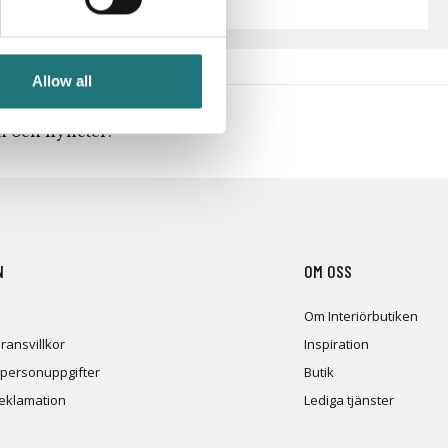
Allow all
en och nyheter!
N
OM OSS
Om Interiörbutiken
ransvillkor
Inspiration
 personuppgifter
Butik
reklamation
Lediga tjänster