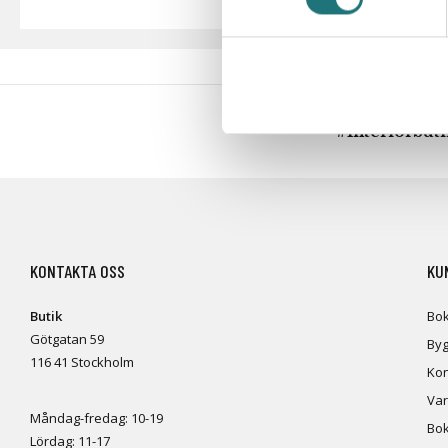
#Interiörbut
KONTAKTA OSS
KU
Butik
Bok
Götgatan 59
Byg
116 41 Stockholm
Kon
Var
Måndag-fredag: 10-19
Bok
Lördag: 11-17