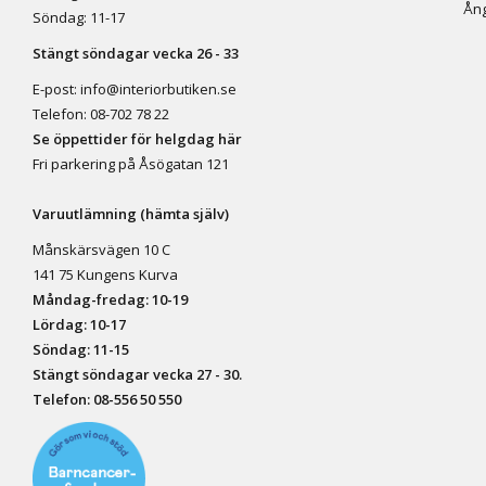
Ång
Söndag: 11-17
Stängt söndagar vecka 26 - 33
E-post:
info@interiorbutiken.se
Telefon:
08-702 78 22
Se öppettider för helgdag här
Fri parkering på Åsögatan 121
Varuutlämning (hämta själv)
Månskärsvägen 10 C
141 75 Kungens Kurva
Måndag-fredag: 10-19
Lördag: 10-17
Söndag: 11-15
Stängt söndagar vecka 27 - 30.
Telefon:
08-556 50 55
0