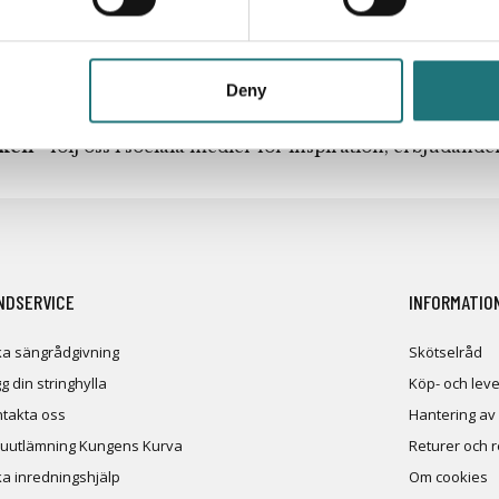
Deny
iken
- följ oss i sociala medier för inspiration, erbjudand
NDSERVICE
INFORMATIO
a sängrådgivning
Skötselråd
g din stringhylla
Köp- och leve
takta oss
Hantering av
uutlämning Kungens Kurva
Returer och 
a inredningshjälp
Om cookies