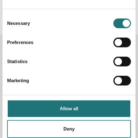
#Interiörbutiken
- följ oss i sociala medier för
inspiration, erbjudanden och nyheter!
Consent
Necessary
Selection
Preferences
KONTAKTA OSS
Butik
Götgatan 59
Statistics
116 41 Stockholm
Marketing
Måndag-fredag: 10-19
Lördag: 11-17
Söndag: 11-17
Stängt söndagar vecka 26 - 33
Allow all
E-post:
info@interiorbutiken.se
Telefon:
08-702 78 22
Se öppettider för helgdag här
Deny
Fri parkering på Åsögatan 121