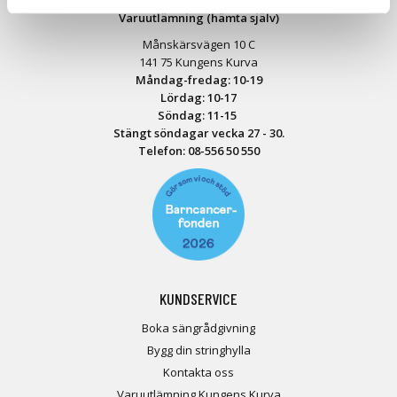
Varuutlämning (hämta själv)
Månskärsvägen 10 C
141 75 Kungens Kurva
Måndag-fredag: 10-19
Lördag: 10-17
Söndag: 11-15
Stängt söndagar vecka 27 - 30.
Telefon:
08-556 50 55
0
KUNDSERVICE
Boka sängrådgivning
Bygg din stringhylla
Kontakta oss
Varuutlämning Kungens Kurva