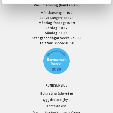
Varuutlämning (hämta själv)
Månskärsvägen 10 C
141 75 Kungens Kurva
Måndag-fredag: 10-19
Lördag: 10-17
Söndag: 11-15
Stängt söndagar vecka 27 - 30.
Telefon:
08-556 50 55
0
KUNDSERVICE
Boka sängrådgivning
Bygg din stringhylla
Kontakta oss
Varuutlämning Kungens Kurva