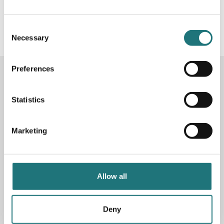
#Interiörbutiken
- följ oss i sociala medier för
inspiration, erbjudanden och nyheter!
Consent
Necessary
Selection
Preferences
KONTAKTA OSS
Butik
Götgatan 59
Statistics
116 41 Stockholm
Marketing
Måndag-fredag: 10-19
Lördag: 11-17
Söndag: 11-17
Stängt söndagar vecka 26 - 33
Allow all
E-post:
info@interiorbutiken.se
Telefon:
08-702 78 22
Se öppettider för helgdag här
Deny
Fri parkering på Åsögatan 121