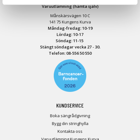
Varuutlämning (hämta själv)
Månskärsvägen 10 C
141 75 Kungens Kurva
Måndag-fredag: 10-19
Lördag: 10-17
Söndag: 11-15
Stängt söndagar vecka 27 - 30.
Telefon:
08-556 50 55
0
KUNDSERVICE
Boka sängrådgivning
Bygg din stringhylla
Kontakta oss
Varuutlämning Kungens Kurva