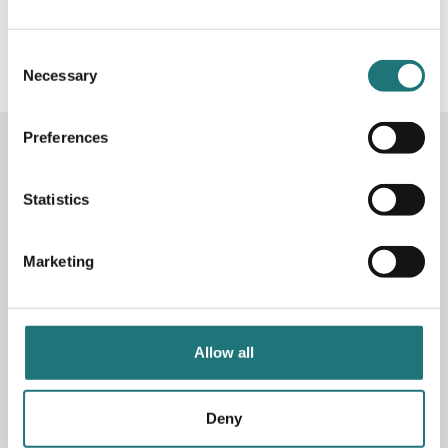
#Interiörbutiken
- följ oss i sociala medier för
inspiration, erbjudanden och nyheter!
Consent
Necessary
Selection
Preferences
KONTAKTA OSS
Butik
Götgatan 59
Statistics
116 41 Stockholm
Marketing
Måndag-fredag: 10-19
Lördag: 11-17
Söndag: 11-17
Stängt söndagar vecka 26 - 33
Allow all
E-post:
info@interiorbutiken.se
Telefon:
08-702 78 22
Se öppettider för helgdag här
Deny
Fri parkering på Åsögatan 121