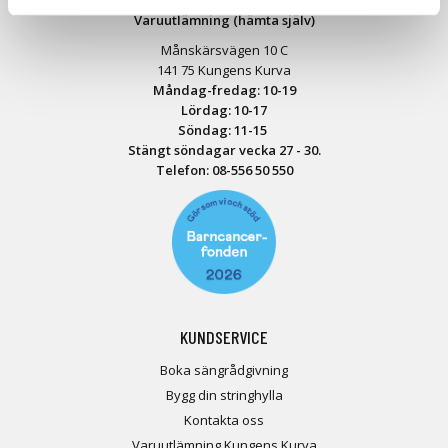
Varuutlämning (hämta själv)
Månskärsvägen 10 C
141 75 Kungens Kurva
Måndag-fredag: 10-19
Lördag: 10-17
Söndag: 11-15
Stängt söndagar vecka 27 - 30.
Telefon:
08-556 50 55
0
KUNDSERVICE
Boka sängrådgivning
Bygg din stringhylla
Kontakta oss
Varuutlämning Kungens Kurva