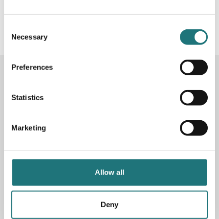
#Interiörbutiken
- följ oss i sociala medier för
inspiration, erbjudanden och nyheter!
Consent
Necessary
Selection
Preferences
KONTAKTA OSS
Butik
Götgatan 59
Statistics
116 41 Stockholm
Marketing
Måndag-fredag: 10-19
Lördag: 11-17
Söndag: 11-17
Stängt söndagar vecka 26 - 33
Allow all
E-post:
info@interiorbutiken.se
Telefon:
08-702 78 22
Se öppettider för helgdag här
Deny
Fri parkering på Åsögatan 121