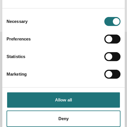
#Interiörbutiken
- följ oss i sociala medier för
inspiration, erbjudanden och nyheter!
Consent
Necessary
Selection
Preferences
KONTAKTA OSS
Butik
Götgatan 59
Statistics
116 41 Stockholm
Marketing
Måndag-fredag: 10-19
Lördag: 11-17
Söndag: 11-17
Stängt söndagar vecka 26 - 33
Allow all
E-post:
info@interiorbutiken.se
Telefon:
08-702 78 22
Se öppettider för helgdag här
Deny
Fri parkering på Åsögatan 121