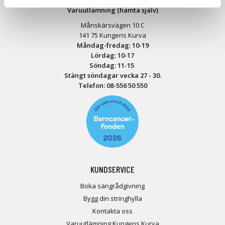
Varuutlämning (hämta själv)
Månskärsvägen 10 C
141 75 Kungens Kurva
Måndag-fredag: 10-19
Lördag: 10-17
Söndag: 11-15
Stängt söndagar vecka 27 - 30.
Telefon:
08-556 50 55
0
KUNDSERVICE
Boka sängrådgivning
Bygg din stringhylla
Kontakta oss
Varuutlämning Kungens Kurva