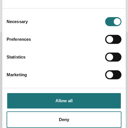
#Interiörbutiken
- följ oss i sociala medier för
inspiration, erbjudanden och nyheter!
Consent
Necessary
Selection
Preferences
KONTAKTA OSS
Butik
Götgatan 59
Statistics
116 41 Stockholm
Marketing
Måndag-fredag: 10-19
Lördag: 11-17
Söndag: 11-17
Stängt söndagar vecka 26 - 33
Allow all
E-post:
info@interiorbutiken.se
Telefon:
08-702 78 22
Se öppettider för helgdag här
Deny
Fri parkering på Åsögatan 121