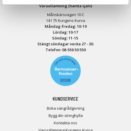
Varuutlämning (hämta själv)
Månskärsvägen 10 C
141 75 Kungens Kurva
Måndag-fredag: 10-19
Lördag: 10-17
Söndag: 11-15
Stängt söndagar vecka 27 - 30.
Telefon:
08-556 50 55
0
KUNDSERVICE
Boka sängrådgivning
Bygg din stringhylla
Kontakta oss
Varuutlämning Kungens Kurva