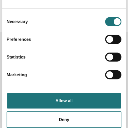
#Interiörbutiken
- följ oss i sociala medier för
inspiration, erbjudanden och nyheter!
Consent
Necessary
Selection
Preferences
KONTAKTA OSS
Butik
Götgatan 59
Statistics
116 41 Stockholm
Marketing
Måndag-fredag: 10-19
Lördag: 11-17
Söndag: 11-17
Stängt söndagar vecka 26 - 33
Allow all
E-post:
info@interiorbutiken.se
Telefon:
08-702 78 22
Se öppettider för helgdag här
Deny
Fri parkering på Åsögatan 121