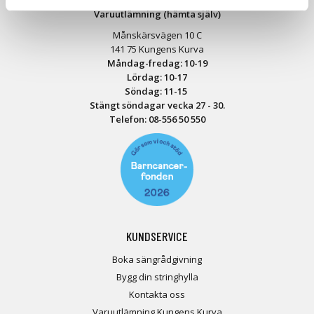
Varuutlämning (hämta själv)
Månskärsvägen 10 C
141 75 Kungens Kurva
Måndag-fredag: 10-19
Lördag: 10-17
Söndag: 11-15
Stängt söndagar vecka 27 - 30.
Telefon:
08-556 50 55
0
KUNDSERVICE
Boka sängrådgivning
Bygg din stringhylla
Kontakta oss
Varuutlämning Kungens Kurva