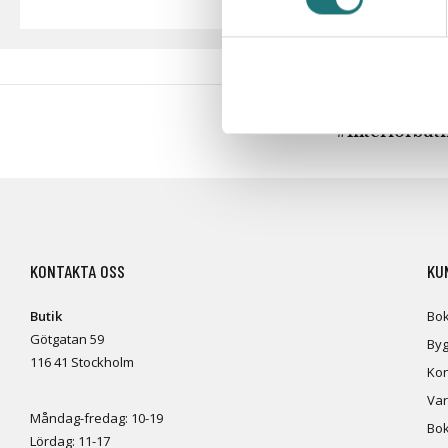
#Interiörbut
KONTAKTA OSS
KU
Butik
Bok
Götgatan 59
Byg
116 41 Stockholm
Kon
Var
Måndag-fredag: 10-19
Bok
Lördag: 11-17