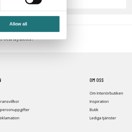
Allow all
en och nyheter!
N
OM OSS
Om Interiörbutiken
ransvillkor
Inspiration
 personuppgifter
Butik
reklamation
Lediga tjänster