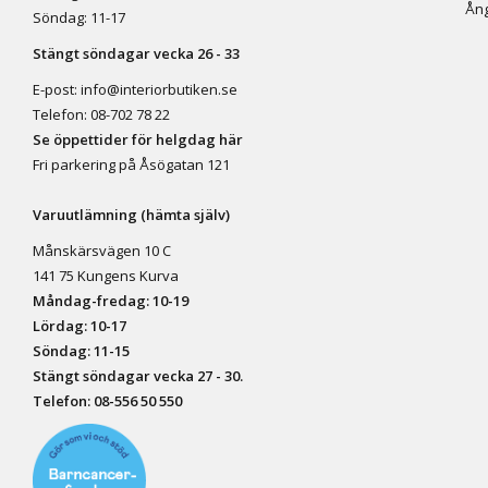
Ång
Söndag: 11-17
Stängt söndagar vecka 26 - 33
E-post:
info@interiorbutiken.se
Telefon:
08-702 78 22
Se öppettider för helgdag här
Fri parkering på Åsögatan 121
Varuutlämning (hämta själv)
Månskärsvägen 10 C
141 75 Kungens Kurva
Måndag-fredag: 10-19
Lördag: 10-17
Söndag: 11-15
Stängt söndagar vecka 27 - 30.
Telefon:
08-556 50 55
0