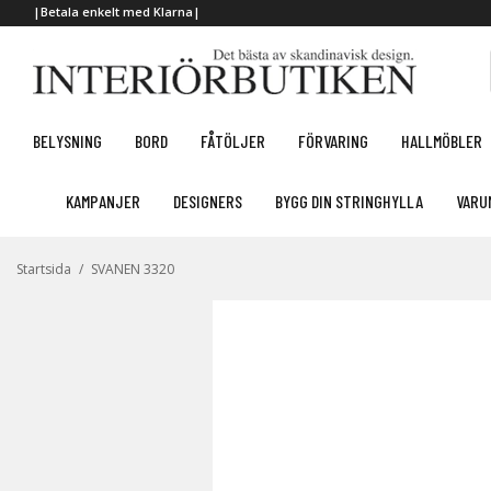
|Betala enkelt med Klarna|
BELYSNING
BORD
FÅTÖLJER
FÖRVARING
HALLMÖBLER
KAMPANJER
DESIGNERS
BYGG DIN STRINGHYLLA
VARU
Startsida
/
SVANEN 3320