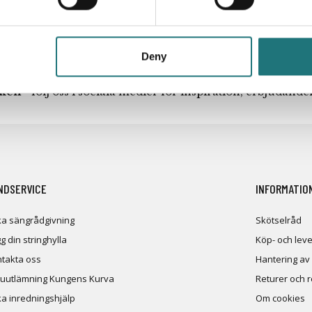
Deny
iken
- följ oss i sociala medier för inspiration, erbjudand
NDSERVICE
INFORMATIO
a sängrådgivning
Skötselråd
g din stringhylla
Köp- och leve
takta oss
Hantering av
uutlämning Kungens Kurva
Returer och 
a inredningshjälp
Om cookies