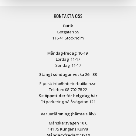
KONTAKTA OSS
Butik
Götgatan 59
116 41 Stockholm
Måndag-fredag: 10-19
Lördag: 11-17
Söndag: 11-17
Stängt söndagar vecka 26 - 33
E-post:
info@interiorbutiken.se
Telefon:
08-702 78 22
Se öppettider för helgdag här
Fri parkering på Åsögatan 121
Varuutlämning (hämta själv)
Månskärsvägen 10 C
141 75 Kungens Kurva
Måndag-fredag: 10-19