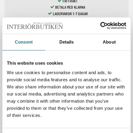
FRI FRAKT
BETALA MED KLARNA
LAGERVAROR 1-7 DAGAR
Spara som favorit
Consent
Details
About
This website uses cookies
We use cookies to personalise content and ads, to
Specifikation
provide social media features and to analyse our traffic.
We also share information about your use of our site with
Mått:
our social media, advertising and analytics partners who
Höjd: 48,5 cm
may combine it with other information that you’ve
Diameter: 37,3 cm
provided to them or that they’ve collected from your use
of their services.
PRODUKTBESKRIVNING