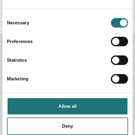
#Interiörbutiken
- följ oss i sociala medier för
inspiration, erbjudanden och nyheter!
Consent
Necessary
Selection
Preferences
KONTAKTA OSS
Butik
Götgatan 59
Statistics
116 41 Stockholm
Marketing
Måndag-fredag: 10-19
Lördag: 11-17
Söndag: 11-17
Stängt söndagar vecka 26 - 33
Allow all
E-post:
info@interiorbutiken.se
Telefon:
08-702 78 22
Se öppettider för helgdag här
Deny
Fri parkering på Åsögatan 121