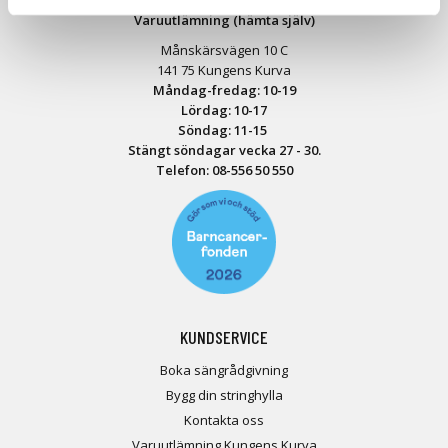
Varuutlämning (hämta själv)
Månskärsvägen 10 C
141 75 Kungens Kurva
Måndag-fredag: 10-19
Lördag: 10-17
Söndag: 11-15
Stängt söndagar vecka 27 - 30.
Telefon:
08-556 50 55
0
KUNDSERVICE
Boka sängrådgivning
Bygg din stringhylla
Kontakta oss
Varuutlämning Kungens Kurva