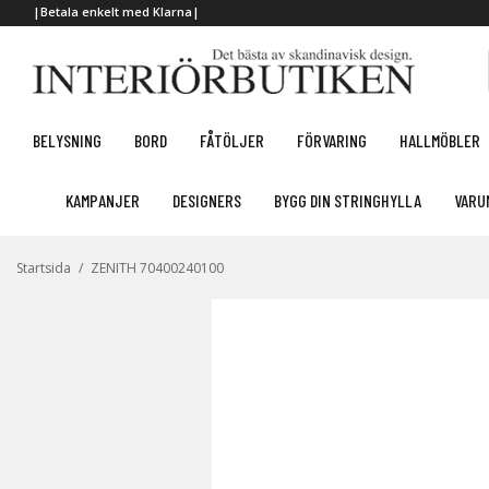
|Betala enkelt med Klarna|
BELYSNING
BORD
FÅTÖLJER
FÖRVARING
HALLMÖBLER
KAMPANJER
DESIGNERS
BYGG DIN STRINGHYLLA
VARU
Startsida
/
ZENITH 70400240100