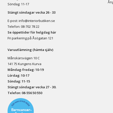
Ång
Söndag: 11-17
Stängt söndagar vecka 26 - 33
E-post:
info@interiorbutiken.se
Telefon:
08-702 78 22
Se öppettider för helgdag här
Fri parkering på Åsögatan 121
Varuutlämning (hämta själv)
Månskärsvägen 10 C
141 75 Kungens Kurva
Måndag-fredag: 10-19
Lördag: 10-17
Söndag: 11-15
Stängt söndagar vecka 27 - 30.
Telefon:
08-556 50 55
0