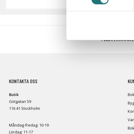
#Interiörbut
KONTAKTA OSS
KU
Butik
Bok
Götgatan 59
Byg
116 41 Stockholm
Kon
Var
Måndag-fredag: 10-19
Bok
Lördag: 11-17