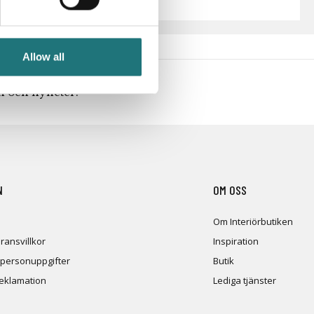
Allow all
en och nyheter!
N
OM OSS
Om Interiörbutiken
ransvillkor
Inspiration
 personuppgifter
Butik
reklamation
Lediga tjänster