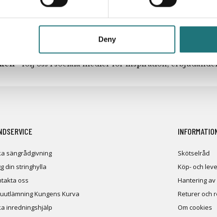
Deny
iken
- följ oss i sociala medier för inspiration, erbjudand
NDSERVICE
INFORMATIO
a sängrådgivning
Skötselråd
g din stringhylla
Köp- och leve
takta oss
Hantering av
uutlämning Kungens Kurva
Returer och 
a inredningshjälp
Om cookies