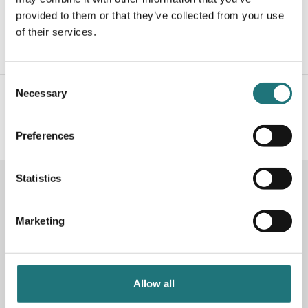
& Tradition
provided to them or that they’ve collected from your use
WULFF
of their services.
74 620 kr
Beställningsvara
| 8 varianter
Consent
Necessary
#Interiörbutiken
- följ oss i sociala medier för
Selection
inspiration, erbjudanden och nyheter!
Preferences
Statistics
KONTAKTA OSS
Butik
Götgatan 59
Marketing
116 41 Stockholm
Måndag-fredag: 10-19
Lördag: 11-17
Allow all
Söndag: 11-17