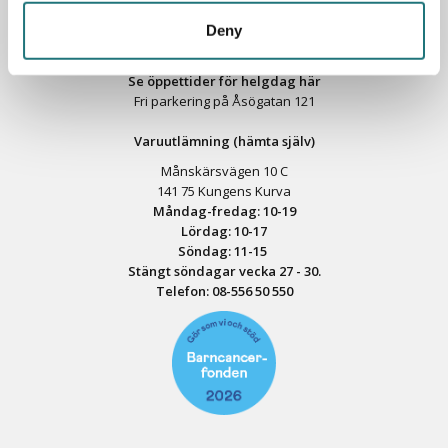
Stängt söndagar vecka 26 - 33
Deny
E-post:
info@interiorbutiken.se
Telefon:
08-702 78 22
Se öppettider för helgdag här
Fri parkering på Åsögatan 121
Varuutlämning (hämta själv)
Månskärsvägen 10 C
141 75 Kungens Kurva
Måndag-fredag: 10-19
Lördag: 10-17
Söndag: 11-15
Stängt söndagar vecka 27 - 30.
Telefon:
08-556 50 55
0