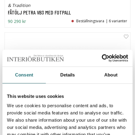
& Tradition
FÅTÖLJ PETRA VB3 MED FOTPALL
90 290 kr
Beställningsvara
| 6 varianter
Consent
Details
About
This website uses cookies
We use cookies to personalise content and ads, to
provide social media features and to analyse our traffic.
We also share information about your use of our site with
our social media, advertising and analytics partners who
may combine it with other information that you’ve