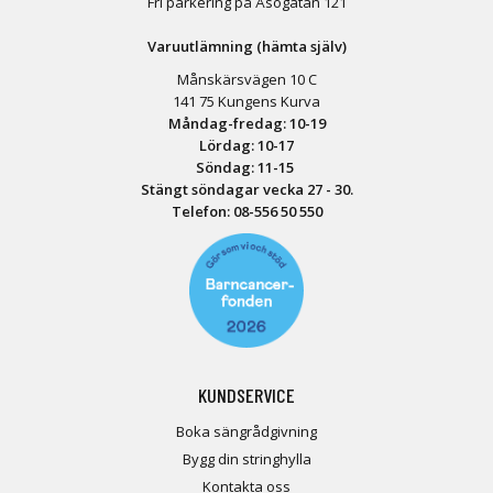
Fri parkering på Åsögatan 121
Varuutlämning (hämta själv)
Månskärsvägen 10 C
141 75 Kungens Kurva
Måndag-fredag: 10-19
Lördag: 10-17
Söndag: 11-15
Stängt söndagar vecka 27 - 30.
Telefon:
08-556 50 55
0
KUNDSERVICE
Boka sängrådgivning
Bygg din stringhylla
Kontakta oss