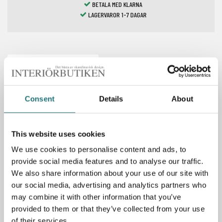
BETALA MED KLARNA
LAGERVAROR 1-7 DAGAR
Spara som favorit
Consent
Details
About
Specifikationer
This website uses cookies
Material: tyg/träram, nozagfjädrar, skumkärna,
We use cookies to personalise content and ads, to
fiberfill, 100 % dun, ankfjädrar/ben i borstat stål
provide social media features and to analyse our traffic.
Mått: 91x220x71 cm (DxBxH)
We also share information about your use of our site with
our social media, advertising and analytics partners who
may combine it with other information that you’ve
PRODUKTBESKRIVNING
provided to them or that they’ve collected from your use
of their services.