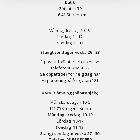
Butik
Götgatan 59
116 41 Stockholm
Måndag-fredag: 10-19
Lördag: 11-17
Söndag: 11-17
Stängt söndagar vecka 26 - 33
E-post:
info@interiorbutiken.se
Telefon:
08-702 78 22
Se öppettider för helgdag här
Fri parkering på Åsögatan 121
Varuutlämning (hämta själv)
Månskärsvägen 10 C
141 75 Kungens Kurva
Måndag-fredag: 10-19
Lördag: 10-17
Söndag: 11-15
Stängt söndagar vecka 27 - 30.
Telefon:
08-556 50 55
0