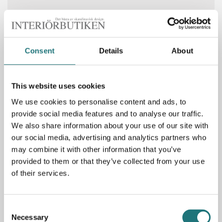
Spara som favorit
Consent
Details
About
This website uses cookies
PRODUKTBESKRIVNING
We use cookies to personalise content and ads, to
provide social media features and to analyse our traffic.
Soffa Baseline med inbjudande schäslong (välj själv
We also share information about your use of our site with
mellan höger- eller vänsterställd). Soffans raka linjer och
okomplicerade elegans utstrålar Eilersens klassiska känsla
our social media, advertising and analytics partners who
av kvalitet och komfort. Soffan rygg- och sittplymåer är
may combine it with other information that you’ve
stoppade med ett superflexibelt lager av fiber som skapar
provided to them or that they’ve collected from your use
optimal bekvämlighet.
of their services.
Soffans breda armstöd (24 cm) skapar karaktär åt soffan
och fungerar även som ett perfekt sidobord med en liten
bricka under.
Avtagbar klädsel.
Consent
Visas här i tyg Munster i två olika färger och finns i lager
Necessary
Selection