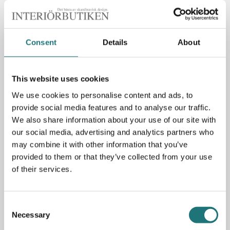
Specifikation
Material:
Svartlaserad ask och obehandlat
stålstativ
Consent
Details
About
Mått:
Bredd: 49/53 cm
Höjd: 87/45 cm
This website uses cookies
Djup: 53 cm
Sitthöjd: 45 cm
We use cookies to personalise content and ads, to
provide social media features and to analyse our traffic.
We also share information about your use of our site with
PRODUKTBESKRIVNING
our social media, advertising and analytics partners who
may combine it with other information that you’ve
provided to them or that they’ve collected from your use
Karmstol Concrete i design av Jonas Bohlin för Källemo.
Concrete var Jonas Bohlins examensarbete för konstfack
of their services.
och skapade stor uppmärksamhet när den visades upp på
Stockholmsmässan 1981. Karmstolen har blivit känd
världen över och räknas idag som en av Sveriges största
Consent
möbelklassiker. Concrete går att få i
Necessary
Selection
obehandlat,svartlackat och förkopprad stålstativ och med
sits i massiv ask i flertalet färger. Visas här i svartlaserad