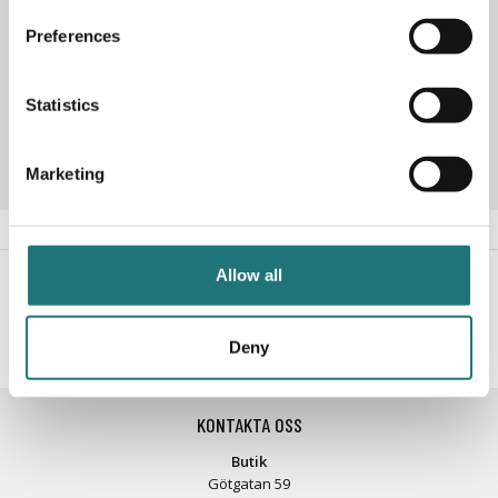
ask med obehandlat stål. Beställ enkelt online eller besök
Preferences
vår butik på Götgatan 59.
Statistics
Artikelnummer
258670
Marketing
Allow all
#Interiörbutiken
- följ oss i sociala medier för
inspiration, erbjudanden och nyheter!
Deny
KONTAKTA OSS
Butik
Götgatan 59