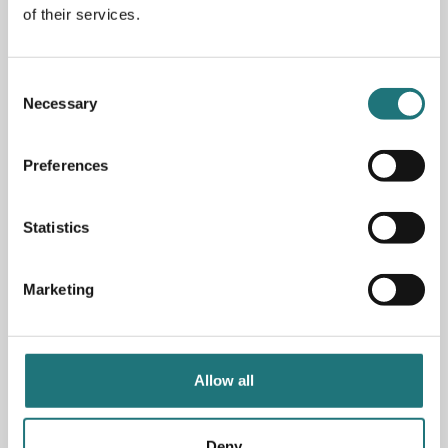
Höjd: 84 cm
of their services.
Djup: 51,5 cm
Consent
Necessary
Selection
PRODUKTBESKRIVNING
TON stol no 14 är en klassiker som designades redan
Preferences
1859 av Michael Thonet och finns idag över hela världen.
Dess ikoniska design är skapad av sex manuellt böjda
bokstavar, två bultar och tio skruvar och är känd som
Statistics
något av stolarnas stol. Rottingsits i natur. För att
bibehålla rottingens spänst rekommenderar vi att med
jämna mellanrum spraya vatten med sprayflaska. Finns
Marketing
här i två färger för enkelt köp online.
Artikelnummer
225190
Allow all
Deny