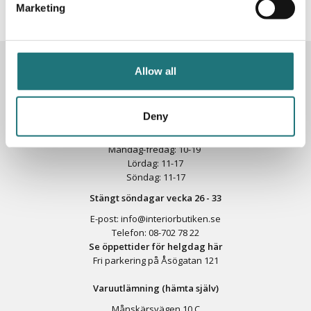
Marketing
KONTAKTA OSS
Allow all
Butik
Götgatan 59
116 41 Stockholm
Deny
Måndag-fredag: 10-19
Lördag: 11-17
Söndag: 11-17
Stängt söndagar vecka 26 - 33
E-post:
info@interiorbutiken.se
Telefon:
08-702 78 22
Se öppettider för helgdag här
Fri parkering på Åsögatan 121
Varuutlämning (hämta själv)
Månskärsvägen 10 C