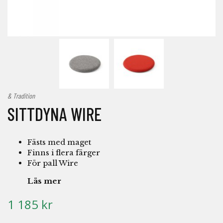
& Tradition
SITTDYNA WIRE
Fästs med maget
Finns i flera färger
För pall Wire
Läs mer
1 185 kr