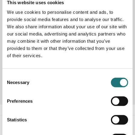
This website uses cookies
We use cookies to personalise content and ads, to
provide social media features and to analyse our traffic.
PRODUKTBESKRIVNING
We also share information about your use of our site with
our social media, advertising and analytics partners who
Sittdyna Wire som enkelt fästs med magnet på pallen
may combine it with other information that you’ve
Wire, formgiven av Werner Panton.
provided to them or that they’ve collected from your use
Finns i fler färger för beställning i vår butik på Götgatan.
of their services.
Artikelnummer
282200
Consent
Designer
Verner Panton
Necessary
Selection
Preferences
Statistics
#Interiörbutiken
- följ oss i sociala medier för
inspiration, erbjudanden och nyheter!