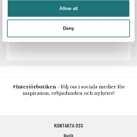
material. Men måtten har aldrig ändrats. Därför kan en
Allow all
string® alltid byggas om, förnyas och förändras.
Deny
Artikelnummer
190301
Designer
Nils Strinning
#Interiörbutiken
- följ oss i sociala medier för
inspiration, erbjudanden och nyheter!
KONTAKTA OSS
Butik