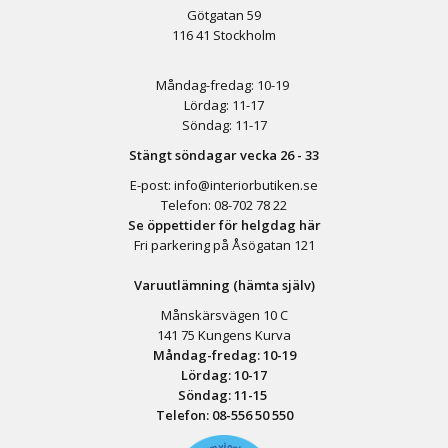
Götgatan 59
116 41 Stockholm
Måndag-fredag: 10-19
Lördag: 11-17
Söndag: 11-17
Stängt söndagar vecka 26 - 33
E-post:
info@interiorbutiken.se
Telefon:
08-702 78 22
Se öppettider för helgdag här
Fri parkering på Åsögatan 121
Varuutlämning (hämta själv)
Månskärsvägen 10 C
141 75 Kungens Kurva
Måndag-fredag: 10-19
Lördag: 10-17
Söndag: 11-15
Telefon:
08-556 50 55
0