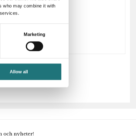
ers who may combine it with
 services.
231388
Arne Jacobsen
Marketing
Allow all
en och nyheter!