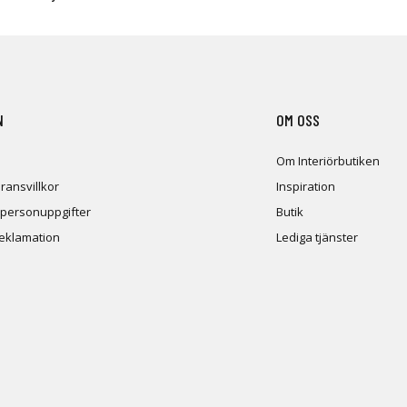
N
OM OSS
Om Interiörbutiken
ransvillkor
Inspiration
 personuppgifter
Butik
reklamation
Lediga tjänster