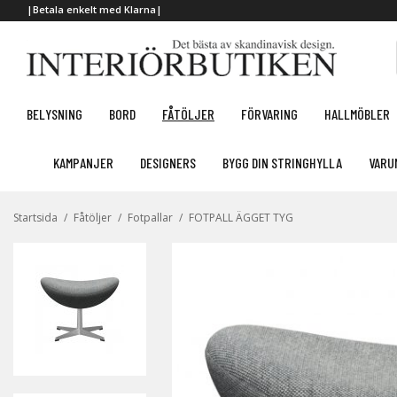
|Betala enkelt med Klarna|
BELYSNING
BORD
FÅTÖLJER
FÖRVARING
HALLMÖBLER
KAMPANJER
DESIGNERS
BYGG DIN STRINGHYLLA
VARU
Startsida
/
Fåtöljer
/
Fotpallar
/
FOTPALL ÄGGET TYG