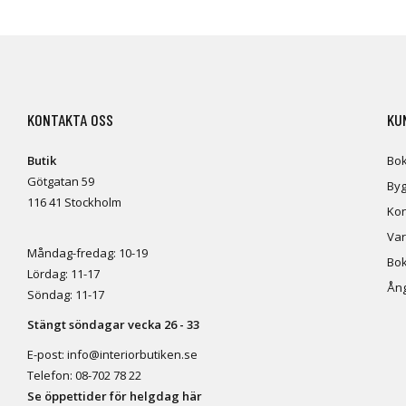
KONTAKTA OSS
KU
Butik
Bok
Götgatan 59
Byg
116 41 Stockholm
Kon
Var
Måndag-fredag: 10-19
Bok
Lördag: 11-17
Ång
Söndag: 11-17
Stängt söndagar vecka 26 - 33
E-post:
info@interiorbutiken.se
Telefon:
08-702 78 22
Se öppettider för helgdag här