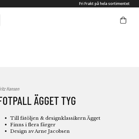
Fri Frakt på hela sortimentet
ritz Hansen
FOTPALL ÄGGET TYG
Till fåtöljen & designklassikern Ägget
Finns i flera färger
Design av Arne Jacobsen