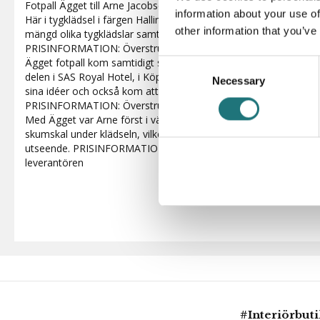
Fotpall Ägget till Arne Jacobsen´s stilfulla Ägget gör känslan kom
information about your use of
Här i tygklädsel i färgen Hallingdal 110. Såväl fåtölj som fotpall 
other information that you’ve
mängd olika tygklädslar samt även med valnötsfärgad läderklädse
PRISINFORMATION: Överstruket pris är ett rekommenderat pris
Ägget fotpall kom samtidigt som fåtöljen som Arne ritade till 
Consent
delen i SAS Royal Hotel, i Köpenhamn. Det var där som han fick f
Necessary
Selection
sina idéer och också kom att skriva världshistoria gällande dans
PRISINFORMATION: Överstruket pris är ett rekommenderat pris
Med Ägget var Arne först i värden med en ny teknik som innebar 
skumskal under klädseln, vilket förbättrade produkternas komfor
utseende. PRISINFORMATION: Överstruket pris är ett rekommen
leverantören
#Interiörbut