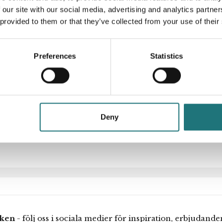
plett och än mer stilfull.
 our site with our social media, advertising and analytics partn
Ägget finns även i en
 provided to them or that they’ve collected from your use of their
Artikelnummer
l för enkelt köp online.
 från leverantören
Designer
receptionen och lounge
ria händer till att skapa
Preferences
Statistics
k design.
 från leverantören
ett kraftigt inre
t, livslängd och
derat pris från
Deny
iken
- följ oss i sociala medier för inspiration, erbjudand