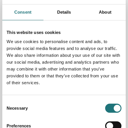
Consent
Details
About
Spara som favorit
This website uses cookies
We use cookies to personalise content and ads, to
provide social media features and to analyse our traffic.
PRODUKTBESKRIVNING
We also share information about your use of our site with
our social media, advertising and analytics partners who
Fotpall OW149F i design av Ole Wanscher för danska Carl
may combine it with other information that you’ve
Hansen o Son. En snygg och välgjord fotpall som även är
provided to them or that they’ve collected from your use
stapelbar. Perfekt som extra sittplats men extra snygg
of their services.
som fotpall till sin tillhörande fåtölj OW149. Här i
svartbetsad och tvåloljad ek med dyna i svart läder. Finns
även i andra färger, material och tyger för beställning i vår
butik på Götgatan. PRISINFORMATION: Överstruket pris
Consent
är ett rekommenderat pris från leverantören
Necessary
Selection
Artikelnummer
254974
Preferences