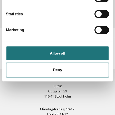
Designer
Ole Wanscher
Statistics
Marketing
#Interiörbutiken
- följ oss i sociala medier för
inspiration, erbjudanden och nyheter!
Allow all
Deny
KONTAKTA OSS
Butik
Götgatan 59
116 41 Stockholm
Måndag-fredag: 10-19
Lördag: 11-17