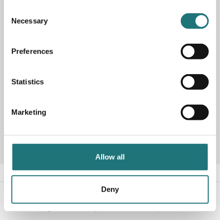
Consent
String golvgavel 115x30 cm finns i två olika färger och
Necessary
Selection
säljs här i 2-pack (finns också att beställa i 1-pack).
När du sätter ihop din egna Stringhylla är det praktiskt att
beställa fler gavlar på samma gång och låta fantasin
Preferences
flöda. Komplettera med hyllplan, skåp, arbetsskiva,
fällbord eller tidsskriftshylla. Det är bara fantasin som
sätter gränser för hur just ditt String hyllsystem ska se ut.
Statistics
Artikelnummer
125364
Marketing
Designer
Nils Strinning
Allow all
Deny
#Interiörbutiken
- följ oss i sociala medier för
inspiration, erbjudanden och nyheter!