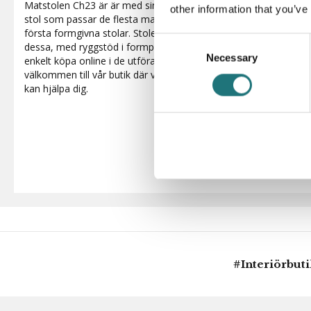
Matstolen Ch23 är är med sin organiska form och enkla uttryc
other information that you’ve
stol som passar de flesta matplatser. Designad av Hans J. Weg
första formgivna stolar. Stolen är tillverkad av massiv ek, valnö
Consent
dessa, med ryggstöd i formpressad fanér och naturflätad sits. 
Necessary
Selection
enkelt köpa online i de utföranden vi visar här. Önskar du den i
välkommen till vår butik där vi har ett bredare sortiment och dä
kan hjälpa dig.
#Interiörbut