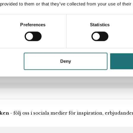
k en vacker och bekväm
 provided to them or that they’ve collected from your use of their
ner som en av hans
Artikelnummer
t eller en kombination av
Stolen CH23 kan du
Designer
Preferences
Statistics
 andra utföranden är du
r vår kunniga personal
Deny
iken
- följ oss i sociala medier för inspiration, erbjudand