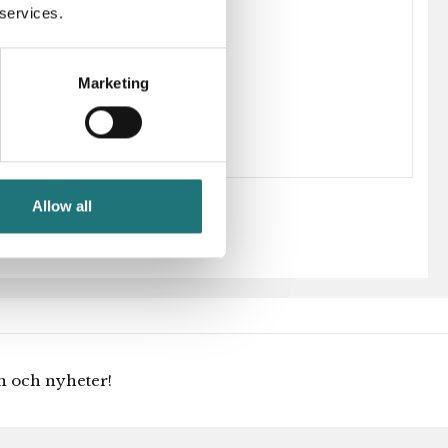
 services.
204336
Hans J Wegner
Marketing
Allow all
en och nyheter!