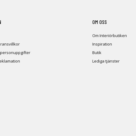
N
OM OSS
Om Interiörbutiken
ransvillkor
Inspiration
 personuppgifter
Butik
reklamation
Lediga tjänster