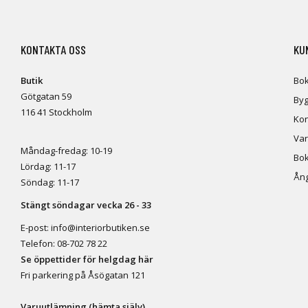
KONTAKTA OSS
KU
Butik
Bok
Götgatan 59
Byg
116 41 Stockholm
Kon
Var
Måndag-fredag: 10-19
Bok
Lördag: 11-17
Ång
Söndag: 11-17
Stängt söndagar vecka 26 - 33
E-post:
info@interiorbutiken.se
Telefon:
08-702 78 22
Se öppettider för helgdag här
Fri parkering på Åsögatan 121
Varuutlämning (hämta själv)