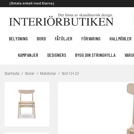
|Betala enkelt med Klarna|
BELYSNING
BORD
FÅTÖLJER
FÖRVARING
HALLMÖBLER
KAMPANJER
DESIGNERS
BYGG DIN STRINGHYLLA
VARU
Startsida
/
Stolar
/
Matstolar
/
Stol CH 23